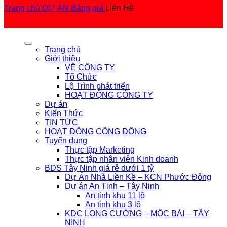
Trang chủ
DỰ ÁN
Bảng giá
Liên Hệ
Trang chủ
Giới thiệu
VỀ CÔNG TY
Tổ Chức
Lộ Trình phát triển
HOẠT ĐỘNG CÔNG TY
Dự án
Kiến Thức
TIN TỨC
HOẠT ĐỘNG CỘNG ĐỒNG
Tuyển dụng
Thực tập Marketing
Thực tập nhân viên Kinh doanh
BDS Tây Ninh giá rẻ dưới 1 tỷ
Dự Án Nhà Liền Kề – KCN Phước Đông
Dự án An Tịnh – Tây Ninh
An tịnh khu 11 lô
An tịnh khu 3 lô
KDC LONG CƯỜNG – MỘC BÀI – TÂY
NINH