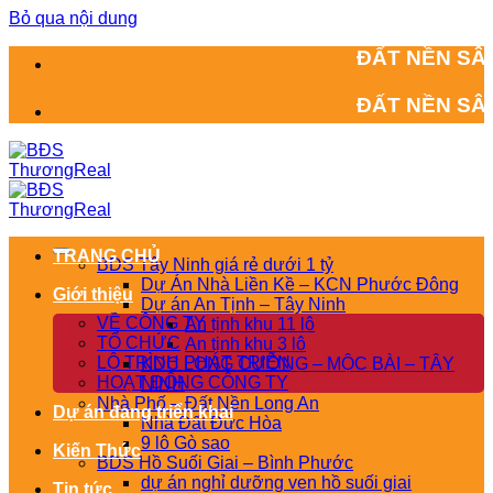
Bỏ qua nội dung
ĐẤT NỀN SÂN BAY LONG 
ĐẤT NỀN SÂN BAY LONG 
TRANG CHỦ
BDS Tây Ninh giá rẻ dưới 1 tỷ
Dự Án Nhà Liền Kề – KCN Phước Đông
Giới thiệu
Dự án An Tịnh – Tây Ninh
VỀ CÔNG TY
An tịnh khu 11 lô
TỔ CHỨC
An tịnh khu 3 lô
LỘ TRÌNH PHÁT TRIỂN
KDC LONG CƯỜNG – MỘC BÀI – TÂY
HOẠT ĐỘNG CÔNG TY
NINH
Nhà Phố – Đất Nền Long An
Dự án đang triển khai
Nhà Đất Đức Hòa
9 lô Gò sao
Kiến Thức
BDS Hồ Suối Giai – Bình Phước
dự án nghỉ dưỡng ven hồ suối giai
Tin tức