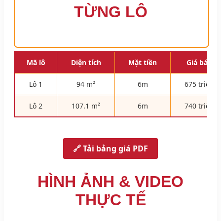
TỪNG LÔ
Mã lô
Diện tích
Mặt tiền
Giá bán
Lô 1
94 m²
6m
675 triệu
Lô 2
107.1 m²
6m
740 triệu
🔗 Tải bảng giá PDF
HÌNH ẢNH & VIDEO
THỰC TẾ