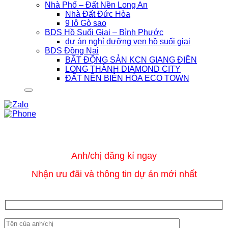
Nhà Phố – Đất Nền Long An
Nhà Đất Đức Hòa
9 lô Gò sao
BDS Hồ Suối Giai – Bình Phước
dự án nghỉ dưỡng ven hồ suối giai
BDS Đồng Nai
BẤT ĐỘNG SẢN KCN GIANG ĐIỀN
LONG THÀNH DIAMOND CITY
ĐẤT NỀN BIÊN HÒA ECO TOWN
Anh/chị đăng kí ngay
Nhận ưu đãi và thông tin dự án mới nhất