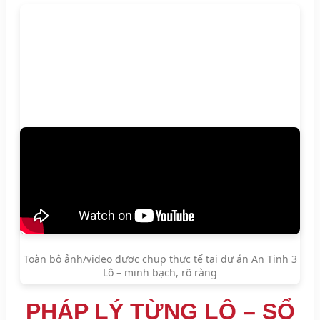
Toàn bộ ảnh/video được chụp thực tế tại dự án An Tịnh 3
Lô – minh bạch, rõ ràng
PHÁP LÝ TỪNG LÔ – SỔ